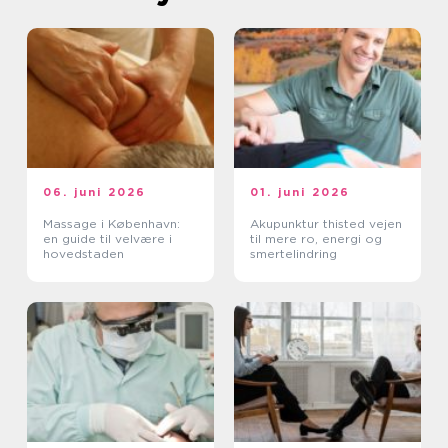
06. juni 2026
01. juni 2026
Massage i København:
Akupunktur thisted vejen
en guide til velvære i
til mere ro, energi og
hovedstaden
smertelindring