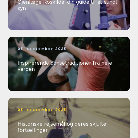
Øjenlæge Roskilde: din guide til et sundt
syn
03. september 2025
Inspirerende dansetraditioner fra hele
verden
03. september 2025
Historiske rejsemål og deres skjulte
fortællinger