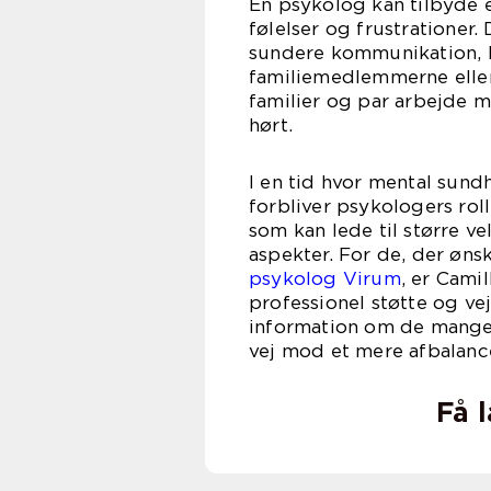
En psykolog kan tilbyde e
følelser og frustrationer.
sundere kommunikation, h
familiemedlemmerne elle
familier og par arbejde mo
hørt.
I en tid hvor mental sund
forbliver psykologers roll
som kan lede til større ve
aspekter. For de, der ønsk
psykolog Virum
, er Cami
professionel støtte og v
information om de mange 
vej mod et mere afbalance
Få 