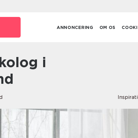
ANNONCERING
OM OS
COOKI
nd
d
Inspirat