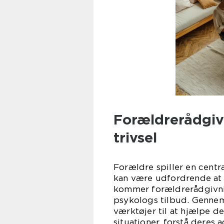
Forældrerådgivn
trivsel
Forældre spiller en centr
kan være udfordrende at v
kommer forældrerådgivnin
psykologs tilbud. Genne
værktøjer til at hjælpe 
situationer, forstå deres