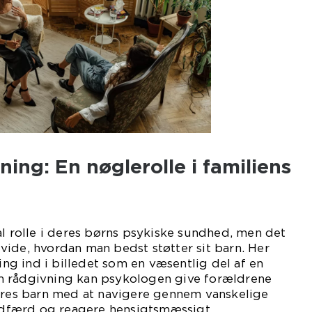
ing: En nøglerolle i familiens
al rolle i deres børns psykiske sundhed, men det
ide, hvordan man bedst støtter sit barn. Her
g ind i billedet som en væsentlig del af en
m rådgivning kan psykologen give forældrene
deres barn med at navigere gennem vanskelige
 adfærd og reagere hensigtsmæssigt.