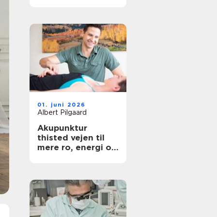
hovedstaden
01. juni 2026
Albert Pilgaard
Akupunktur
thisted vejen til
mere ro, energi og
smertelindring