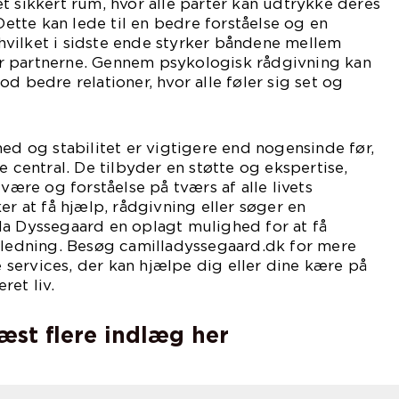
t sikkert rum, hvor alle parter kan udtrykke deres
 Dette kan lede til en bedre forståelse og en
vilket i sidste ende styrker båndene mellem
r partnerne. Gennem psykologisk rådgivning kan
d bedre relationer, hvor alle føler sig set og
hed og stabilitet er vigtigere end nogensinde før,
e central. De tilbyder en støtte og ekspertise,
lvære og forståelse på tværs af alle livets
er at få hjælp, rådgivning eller søger en
lla Dyssegaard en oplagt mulighed for at få
ejledning. Besøg camilladyssegaard.dk for mere
services, der kan hjælpe dig eller dine kære på
ret liv.
læst flere indlæg her