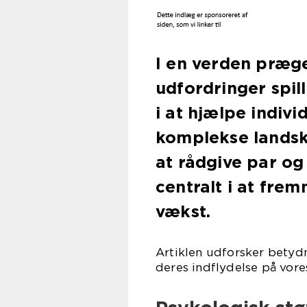
I en verden præge
udfordringer spil
i at hjælpe indiv
komplekse landska
at rådgive par og
centralt i at fre
vækst.
Artiklen udforsker betyd
deres indflydelse på vores