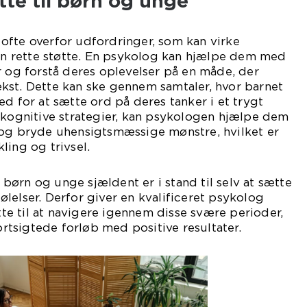
tte til børn og unge
ofte overfor udfordringer, som kan virke
 rette støtte. En psykolog kan hjælpe dem med
r og forstå deres oplevelser på en måde, der
kst. Dette kan ske gennem samtaler, hvor barnet
ed for at sætte ord på deres tanker i et trygt
 kognitive strategier, kan psykologen hjælpe dem
 og bryde uhensigtsmæssige mønstre, hvilket er
ling og trivsel.
at børn og unge sjældent er i stand til selv at sætte
lelser. Derfor giver en kvalificeret psykolog
e til at navigere igennem disse svære perioder,
kortsigtede forløb med positive resultater.