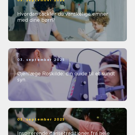
03. september 2025
Hvordan tackler du vanskelige emner
med dine børn?
03. september 2025
Øjenlæge Roskilde: din guide til et sundt
syn
03. september 2025
Inspirerende dansetraditioner fra hele