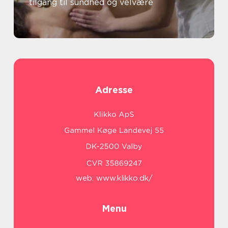
tilgang til sundhed og velvære
Adresse
web:
www.klikko.dk/
Menu