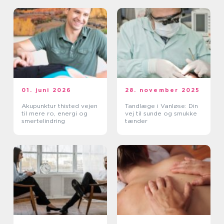
01. juni 2026
28. november 2025
Akupunktur thisted vejen
Tandlæge i Vanløse: Din
til mere ro, energi og
vej til sunde og smukke
smertelindring
tænder