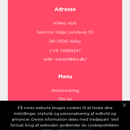
Adresse
web:
www.klikko.dk/
Menu
Annoncering
Om os
Cookies
På vores website bruges cookies til at huske dine
indstillinger, statistik og personalisering af indhold og
Kontakt os
annoncer. Denne information deles med tredjepart. Ved
Sitemap
fortsat brug af websiden godkender du cookiepolitikken.