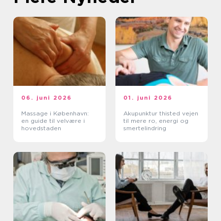
06. juni 2026
01. juni 2026
Massage i København:
Akupunktur thisted vejen
en guide til velvære i
til mere ro, energi og
hovedstaden
smertelindring