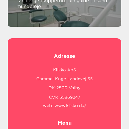
Tandlæge i Vipperød: Din guide til sund
mundpleje
Adresse
web:
www.klikko.dk/
Menu