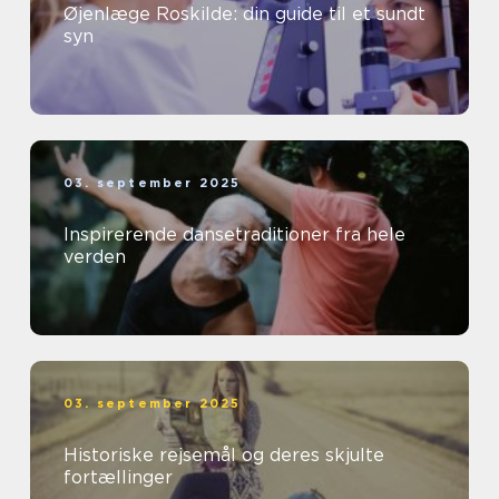
Øjenlæge Roskilde: din guide til et sundt
syn
03. september 2025
Inspirerende dansetraditioner fra hele
verden
03. september 2025
Historiske rejsemål og deres skjulte
fortællinger