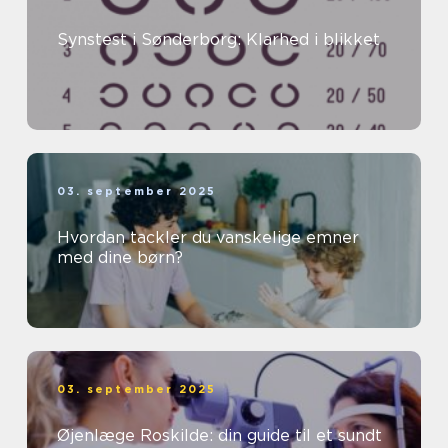
Synstest i Sønderborg: Klarhed i blikket
03. september 2025
Hvordan tackler du vanskelige emner
med dine børn?
03. september 2025
Øjenlæge Roskilde: din guide til et sundt