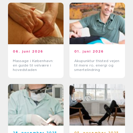
06. juni 2026
01. juni 2026
Massage i København:
Akupunktur thisted vejen
en guide til velvære i
til mere ro, energi og
hovedstaden
smertelindring
28. november 2025
05. november 2025