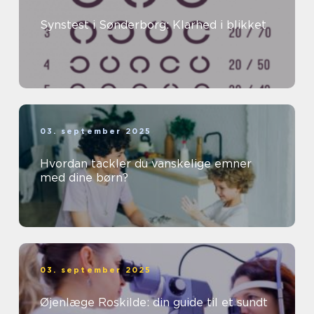
Synstest i Sønderborg: Klarhed i blikket
03. september 2025
Hvordan tackler du vanskelige emner
med dine børn?
03. september 2025
Øjenlæge Roskilde: din guide til et sundt