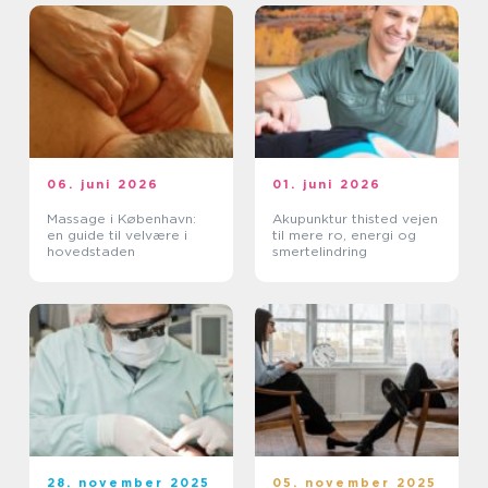
06. juni 2026
01. juni 2026
Massage i København:
Akupunktur thisted vejen
en guide til velvære i
til mere ro, energi og
hovedstaden
smertelindring
28. november 2025
05. november 2025