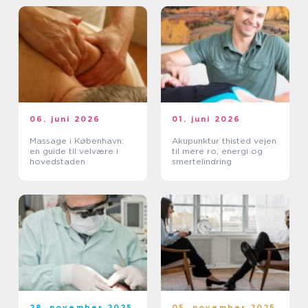
06. juni 2026
01. juni 2026
Massage i København:
Akupunktur thisted vejen
en guide til velvære i
til mere ro, energi og
hovedstaden
smertelindring
28. november 2025
05. november 2025