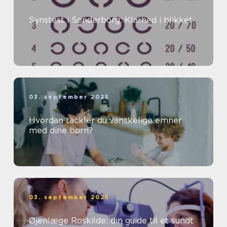
Synstest i Sønderborg: Klarhed i blikket
03. september 2025
Hvordan tackler du vanskelige emner
med dine børn?
03. september 2025
Øjenlæge Roskilde: din guide til et sundt