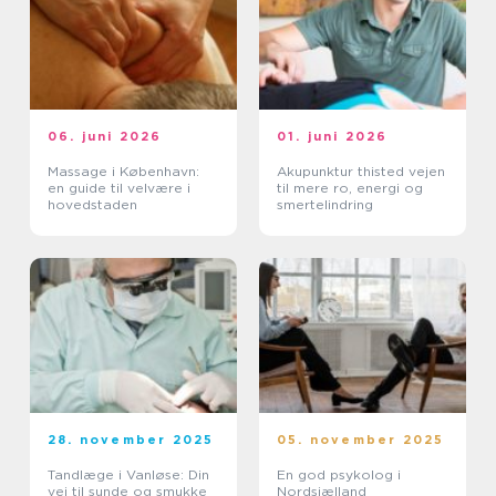
06. juni 2026
01. juni 2026
Massage i København:
Akupunktur thisted vejen
en guide til velvære i
til mere ro, energi og
hovedstaden
smertelindring
28. november 2025
05. november 2025
Tandlæge i Vanløse: Din
En god psykolog i
vej til sunde og smukke
Nordsjælland