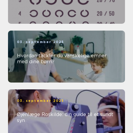
03. september 2025
Hvordan tackler du vanskelige emner
med dine børn?
03. september 2025
Øjenlæge Roskilde: din guide til et sundt
syn