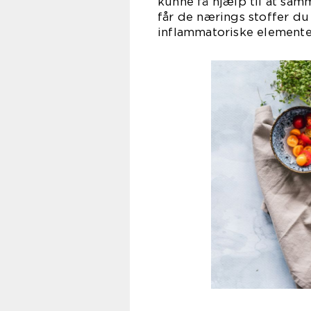
kunne få hjælp til at sam
får de nærings stoffer du
inflammatoriske elemente