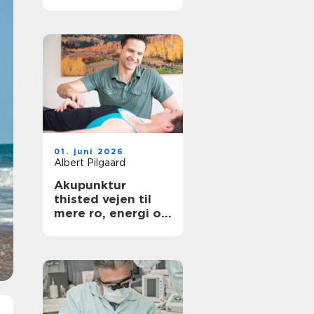
hovedstaden
01. juni 2026
Albert Pilgaard
Akupunktur
thisted vejen til
mere ro, energi og
smertelindring