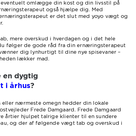
eventuelt omlægge din kost og din livsstil på
rnæringsterapeut også hjælpe dig. Med
 ernæringsterapeut er det slut med yoyo vægt og
r.
ab, mere overskud i hverdagen og i det hele
 du følger de gode råd fra din ernæringsterapeut
vænner dig lynhurtigt til dine nye spisevaner –
igheden lækker mad.
e en dygtig
 i århus
?
 eller nærmeste omegn hedder din lokale
 kostvejleder Frede Damgaard. Frede Damgaard
 årtier hjulpet talrige klienter til en sundere
veau, og der af følgende vægt tab og overskud i