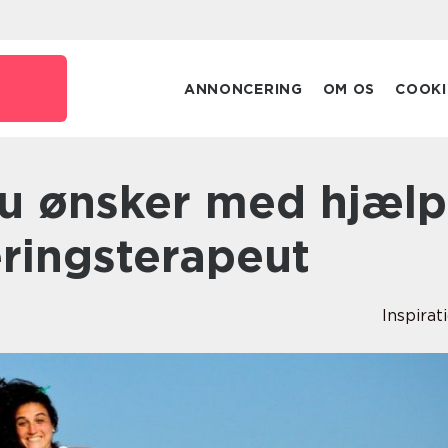
ANNONCERING
OM OS
COOKI
æringsterapeut
Inspirat