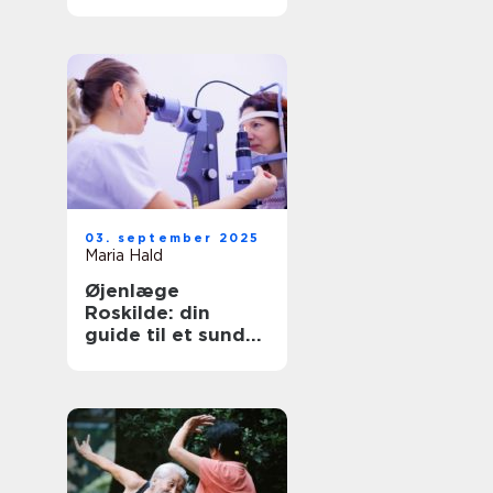
børn?
03. september 2025
Maria Hald
Øjenlæge
Roskilde: din
guide til et sundt
syn