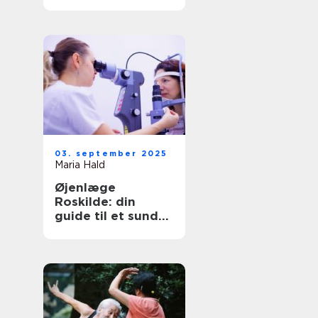
børn?
03. september 2025
Maria Hald
Øjenlæge
Roskilde: din
guide til et sundt
syn