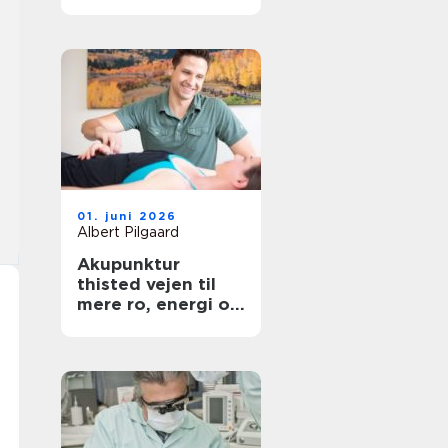
hovedstaden
01. juni 2026
Albert Pilgaard
Akupunktur
thisted vejen til
mere ro, energi og
smertelindring