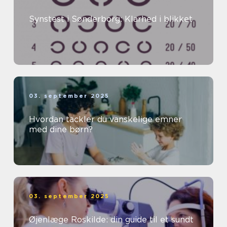
Synstest i Sønderborg: Klarhed i blikket
03. september 2025
Hvordan tackler du vanskelige emner
med dine børn?
03. september 2025
Øjenlæge Roskilde: din guide til et sundt