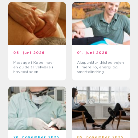
06. juni 2026
01. juni 2026
Massage i København:
Akupunktur thisted vejen
en guide til velvære i
til mere ro, energi og
hovedstaden
smertelindring
28. november 2025
05. november 2025