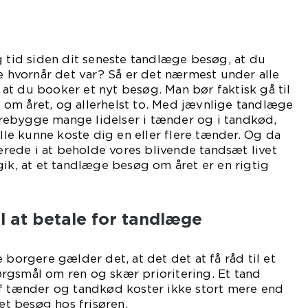
g tid siden dit seneste tandlæge besøg, at du
ke hvornår det var? Så er det nærmest under alle
t du booker et nyt besøg. Man bør faktisk gå til
om året, og allerhelst to. Med jævnlige tandlæge
ebygge mange lidelser i tænder og i tandkød,
ille kunne koste dig en eller flere tænder. Og da
serede i at beholde vores blivende tandsæt livet
gik, at et tandlæge besøg om året er en rigtig
il at betale for tandlæge
 borgere gælder det, at det det at få råd til et
rgsmål om ren og skær prioritering. Et tand
af tænder og tandkød koster ikke stort mere end
 et besøg hos frisøren.