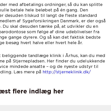
der med afbetalings ordninger, så du kan splitte
kulle betale hele beløbet på én gang. Den
er desuden tilskud til langt de fleste standard
medlem af Sygeforsikringen Danmark, er der også
. Du skal desuden tænke på, at udvikler du en
parodontose som følge af dine udeblivelser fra
nge gange dyrere. Og så kan det faktisk bedste
e besøg hvert halve eller hvert hele år.
lt beliggende tandlæge klinik i Århus, kan du med
ne på Stjernepladsen. Her finder du udelukkende
ice mindede ansatte – og de nyeste udstyr til
ndling. Læs mere på
http://stjerneklinik.dk/
læst flere indlæg her