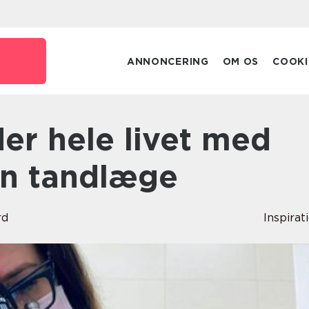
ANNONCERING
OM OS
COOKI
in tandlæge
rd
Inspirat