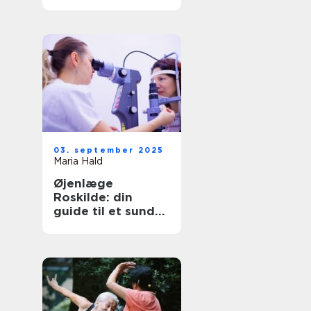
børn?
03. september 2025
Maria Hald
Øjenlæge
Roskilde: din
guide til et sundt
syn