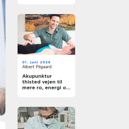
hovedstaden
01. juni 2026
Albert Pilgaard
Akupunktur
thisted vejen til
mere ro, energi og
smertelindring