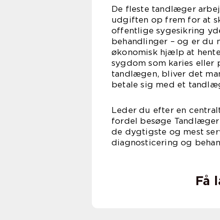
De fleste tandlæger arbej
udgiften op frem for at s
offentlige sygesikring yd
behandlinger – og er du 
økonomisk hjælp at hente
sygdom som karies eller 
tandlægen, bliver det ma
betale sig med et tandlæg
Leder du efter en centra
fordel besøge Tandlæger
de dygtigste og mest serv
diagnosticering og beha
Få 