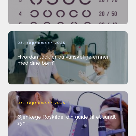
03. september 2025
Hvordan tackler du vanskelige emner
med dine børn?
03. september 2025
Øjenlæge Roskilde: din guide til et sundt
syn