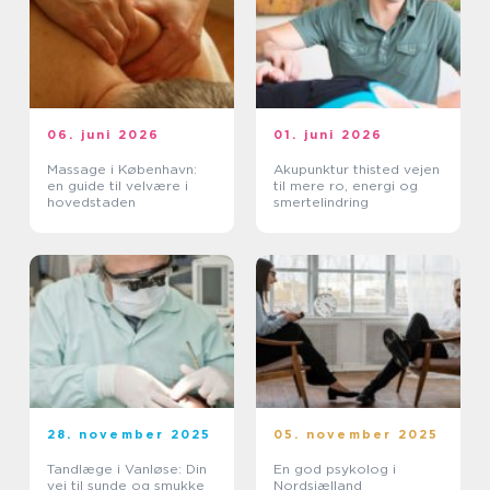
06. juni 2026
01. juni 2026
Massage i København:
Akupunktur thisted vejen
en guide til velvære i
til mere ro, energi og
hovedstaden
smertelindring
28. november 2025
05. november 2025
Tandlæge i Vanløse: Din
En god psykolog i
vej til sunde og smukke
Nordsjælland