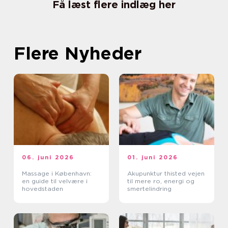
Få læst flere indlæg her
Flere Nyheder
06. juni 2026
01. juni 2026
Massage i København:
Akupunktur thisted vejen
en guide til velvære i
til mere ro, energi og
hovedstaden
smertelindring