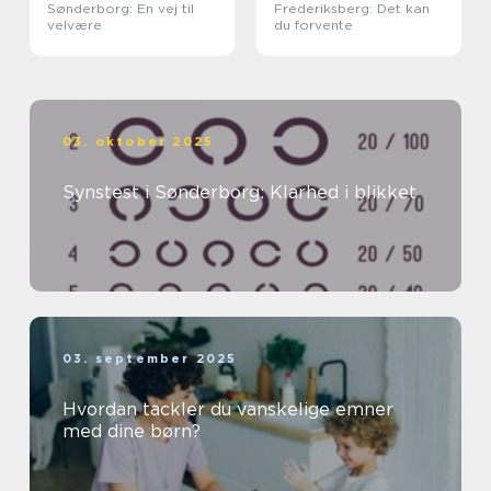
Sønderborg: En vej til
Frederiksberg: Det kan
velvære
du forvente
03. oktober 2025
Synstest i Sønderborg: Klarhed i blikket
03. september 2025
Hvordan tackler du vanskelige emner
med dine børn?