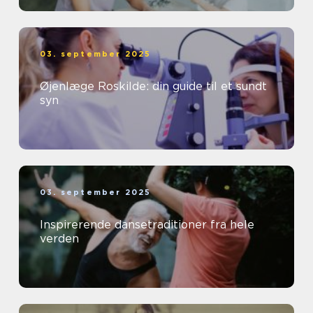
03. september 2025
Øjenlæge Roskilde: din guide til et sundt
syn
03. september 2025
Inspirerende dansetraditioner fra hele
verden