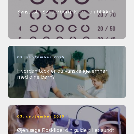
Synstest i Sønderborg: Klarhed i blikket
03. september 2025
Hvordan tackler du vanskelige emner
med dine børn?
03. september 2025
Øjenlæge Roskilde: din guide til et sundt