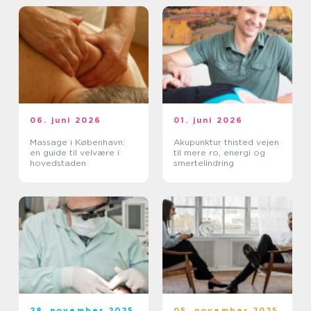
06. juni 2026
01. juni 2026
Massage i København:
Akupunktur thisted vejen
en guide til velvære i
til mere ro, energi og
hovedstaden
smertelindring
28. november 2025
05. november 2025