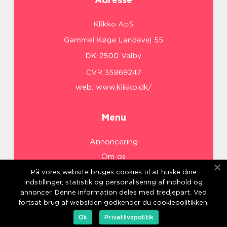
web:
www.klikko.dk/
Menu
Annoncering
Om os
Cookies
På vores website bruges cookies til at huske dine
indstillinger, statistik og personalisering af indhold og
Kontakt os
annoncer. Denne information deles med tredjepart. Ved
Sitemap
fortsat brug af websiden godkender du cookiepolitikken.
Ok
Privatlivspolitik