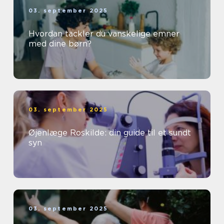
03. september 2025
Hvordan tackler du vanskelige emner
med dine børn?
03. september 2025
Øjenlæge Roskilde: din guide til et sundt
syn
03. september 2025