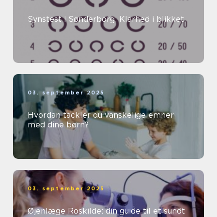
Synstest i Sønderborg: Klarhed i blikket
03. september 2025
Hvordan tackler du vanskelige emner
med dine børn?
03. september 2025
Øjenlæge Roskilde: din guide til et sundt