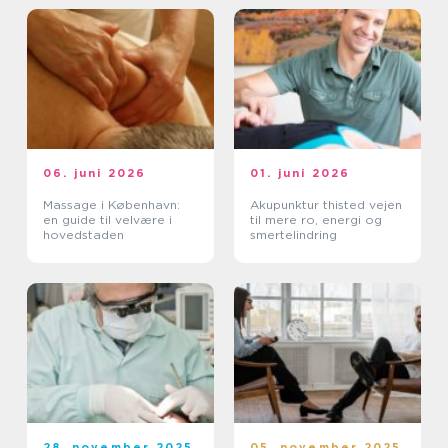
06. juni 2026
01. juni 2026
Massage i København:
Akupunktur thisted vejen
en guide til velvære i
til mere ro, energi og
hovedstaden
smertelindring
28. november 2025
05. november 2025