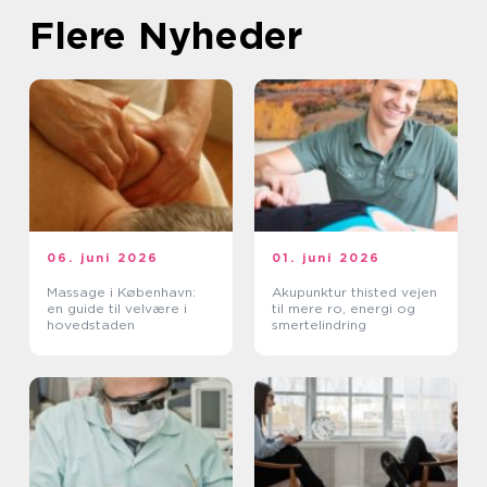
Flere Nyheder
06. juni 2026
01. juni 2026
Massage i København:
Akupunktur thisted vejen
en guide til velvære i
til mere ro, energi og
hovedstaden
smertelindring