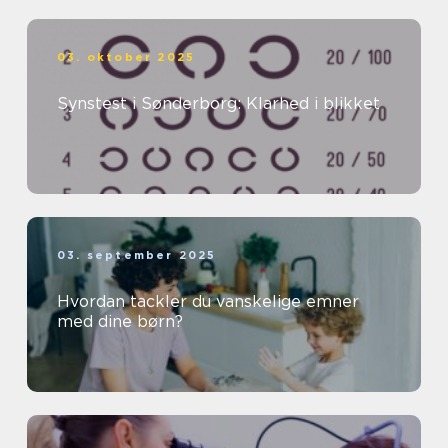
03. oktober 2025
Synstest i Sønderborg: Klarhed i blikket
03. september 2025
Hvordan tackler du vanskelige emner
med dine børn?