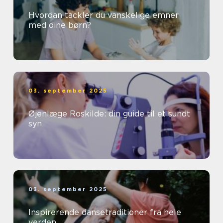
Hvordan tackler du vanskelige emner
med dine børn?
03. september 2025
Øjenlæge Roskilde: din guide til et sundt
syn
03. september 2025
Inspirerende dansetraditioner fra hele
verden