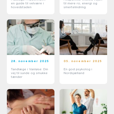
en guide til velvære i
til mere ro, energi og
hovedstaden
smertelindring
28. november 2025
05. november 2025
Tandlæge i Vanløse: Din
En god psykolog i
vej til sunde og smukke
Nordsjælland
tænder