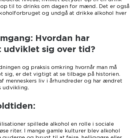
op til to drinks om dagen for mænd. Det er også
alkoholforbruget og undgå at drikke alkohol hver
emgang: Hvordan har
 udviklet sig over tid?
oldningen og praksis omkring hvornår man må
 sig, er det vigtigt at se tilbage på historien.
af menneskers liv i århundreder og har ændret
 udvikling.
oldtiden:
ilisationer spillede alkohol en rolle i sociale
se riter. I mange gamle kulturer blev alkohol
guderne og brugt til at fejre, helliggøre eller