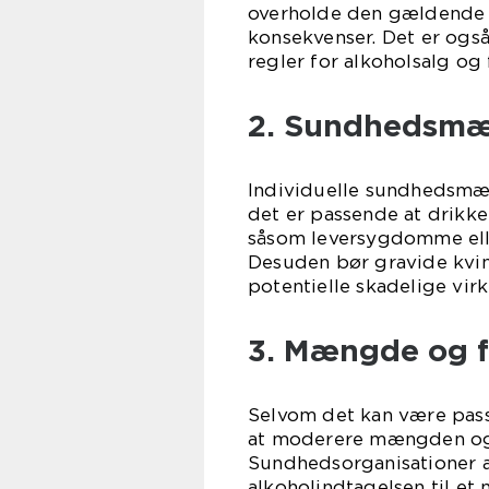
overholde den gældende l
konsekvenser. Det er ogs
regler for alkoholsalg og
2. Sundhedsmæ
Individuelle sundhedsmæss
det er passende at drikk
såsom leversygdomme elle
Desuden bør gravide kvin
potentielle skadelige virk
3. Mængde og f
Selvom det kan være passe
at moderere mængden og 
Sundhedsorganisationer a
alkoholindtagelsen til et 