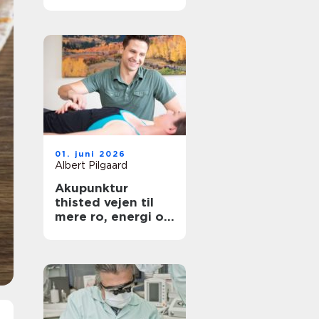
hovedstaden
01. juni 2026
Albert Pilgaard
Akupunktur
thisted vejen til
mere ro, energi og
smertelindring