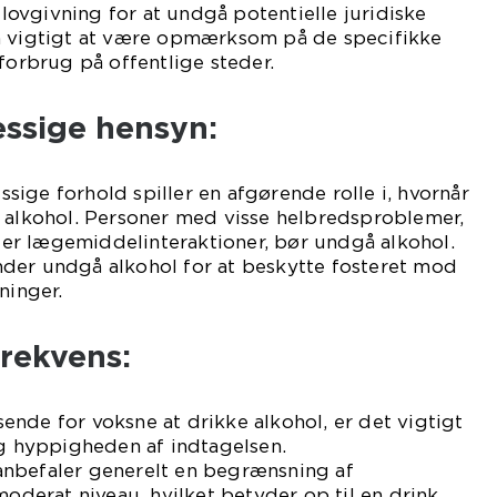
ovgivning for at undgå potentielle juridiske
å vigtigt at være opmærksom på de specifikke
 forbrug på offentlige steder.
ssige hensyn:
ige forhold spiller en afgørende rolle i, hvornår
e alkohol. Personer med visse helbredsproblemer,
r lægemiddelinteraktioner, bør undgå alkohol.
der undgå alkohol for at beskytte fosteret mod
ninger.
rekvens:
nde for voksne at drikke alkohol, er det vigtigt
hyppigheden af indtagelsen.
nbefaler generelt en begrænsning af
moderat niveau, hvilket betyder op til en drink