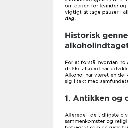
om dagen for kvinder og 
vigtigt at tage pauser i 
dag.
Historisk genn
alkoholindtaget
For at forstå, hvordan h
drikke alkohol har udviklet
Alkohol har været en del 
sig i takt med samfundets
1. Antikken og 
Allerede i de tidligste civ
sammenkomster og religiø
betragtet som en gave fra 