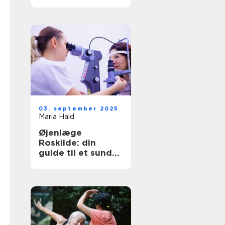
børn?
03. september 2025
Maria Hald
Øjenlæge
Roskilde: din
guide til et sundt
syn