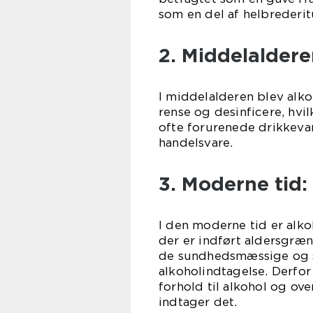
som en del af helbrederitu
2. Middelalder
I middelalderen blev alk
rense og desinficere, hvi
ofte forurenede drikkeva
handelsvare.
3. Moderne tid:
I den moderne tid er alk
der er indført aldersgræn
de sundhedsmæssige og s
alkoholindtagelse. Derfor
forhold til alkohol og ov
indtager det.