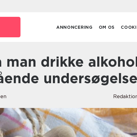
ANNONCERING
OM OS
COOKI
ående undersøgels
sen
Redaktio