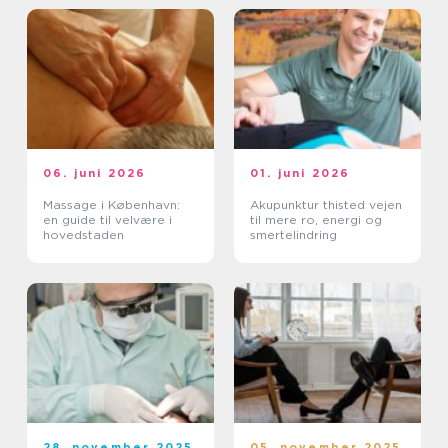
06. juni 2026
01. juni 2026
Massage i København:
Akupunktur thisted vejen
en guide til velvære i
til mere ro, energi og
hovedstaden
smertelindring
28. november 2025
05. november 2025