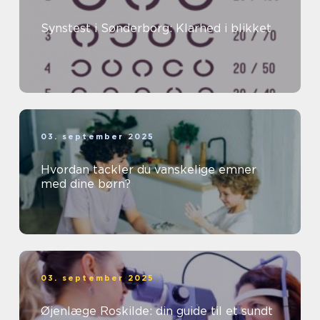
Synstest i Sønderborg: Klarhed i blikket
03. september 2025
Hvordan tackler du vanskelige emner
med dine børn?
03. september 2025
Øjenlæge Roskilde: din guide til et sundt