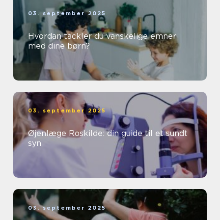
03. september 2025
Hvordan tackler du vanskelige emner
med dine børn?
03. september 2025
Øjenlæge Roskilde: din guide til et sundt
syn
03. september 2025