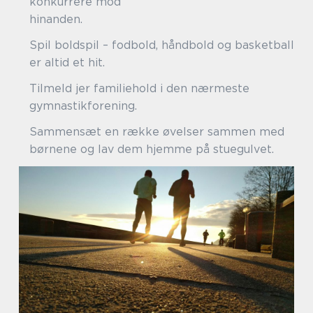
konkurrere mod
hinande
Spil boldspil – fodbold, håndbold og basketball
er altid et hit.
Tilmeld jer familiehold i den nærmeste
gymnastikfore
Sammensæt en række øvelser sammen med
børnene og lav dem hjemme på stuegulvet.