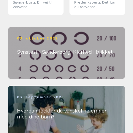
Sønderborg: En vej til
Frederiksberg: Det kan
velvære
du forvente
03. oktober 2025
Synstest i Sønderborg: Klarhed i blikket
03. september 2025
Hvordan tackler du vanskelige emner
med dine børn?