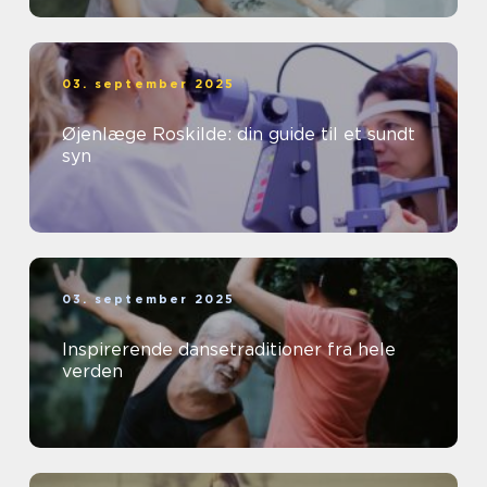
03. september 2025
Øjenlæge Roskilde: din guide til et sundt
syn
03. september 2025
Inspirerende dansetraditioner fra hele
verden