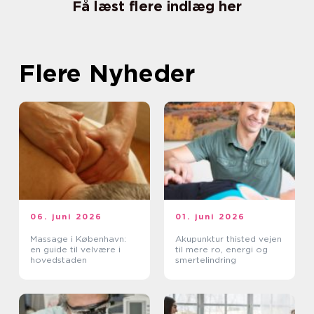
Få læst flere indlæg her
Flere Nyheder
06. juni 2026
01. juni 2026
Massage i København:
Akupunktur thisted vejen
en guide til velvære i
til mere ro, energi og
hovedstaden
smertelindring