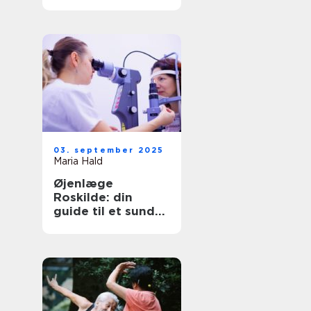
børn?
03. september 2025
Maria Hald
Øjenlæge
Roskilde: din
guide til et sundt
syn