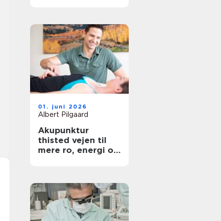
hovedstaden
01. juni 2026
Albert Pilgaard
Akupunktur
thisted vejen til
mere ro, energi og
smertelindring