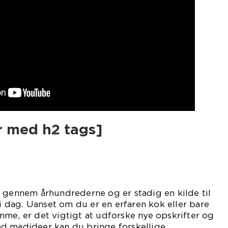
r med h2 tags]
 gennem århundrederne og er stadig en kilde til
 i dag. Uanset om du er en erfaren kok eller bare
me, er det vigtigt at udforske nye opskrifter og
d madideer kan du bringe forskellige