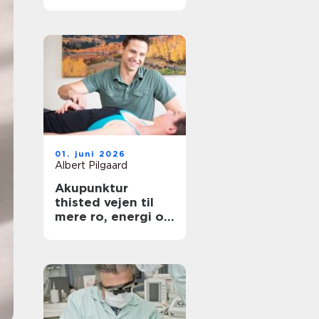
hovedstaden
01. juni 2026
Albert Pilgaard
Akupunktur
thisted vejen til
mere ro, energi og
smertelindring