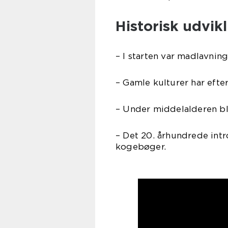
Historisk udvik
– I starten var madlavnin
– Gamle kulturer har efte
– Under middelalderen b
– Det 20. århundrede int
kogebøger.