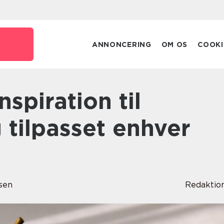
ANNONCERING
OM OS
COOKI
 tilpasset enhver
sen
Redaktio