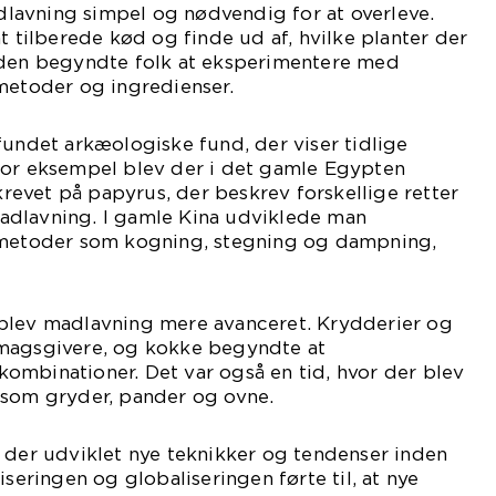
madlavning simpel og nødvendig for at overleve.
t tilberede kød og finde ud af, hvilke planter der
iden begyndte folk at eksperimentere med
metoder og ingredienser.
fundet arkæologiske fund, der viser tidlige
For eksempel blev der i det gamle Egypten
evet på papyrus, der beskrev forskellige retter
dlavning. I gamle Kina udviklede man
smetoder som kogning, stegning og dampning,
blev madlavning mere avanceret. Krydderier og
magsgivere, og kokke begyndte at
ombinationer. Det var også en tid, hvor der blev
åsom gryder, pander og ovne.
 der udviklet nye teknikker og tendenser inden
iseringen og globaliseringen førte til, at nye