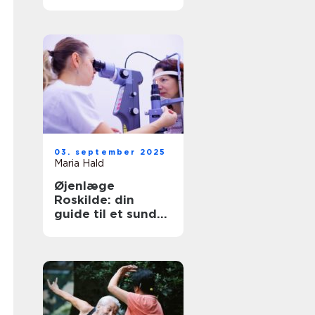
børn?
03. september 2025
Maria Hald
Øjenlæge
Roskilde: din
guide til et sundt
syn