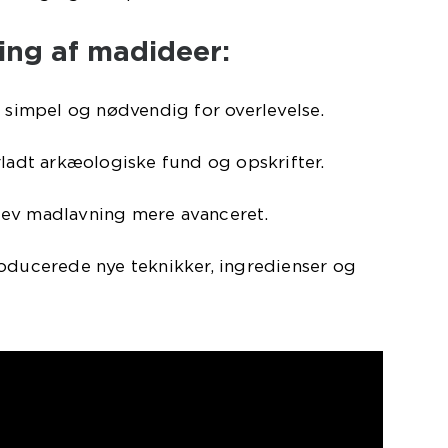
ling af madideer:
g simpel og nødvendig for overlevelse.
rladt arkæologiske fund og opskrifter.
lev madlavning mere avanceret.
roducerede nye teknikker, ingredienser og