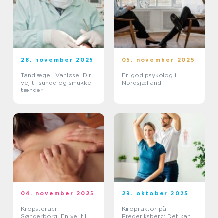
28. november 2025
05. november 2025
Tandlæge i Vanløse: Din
En god psykolog i
vej til sunde og smukke
Nordsjælland
tænder
04. november 2025
29. oktober 2025
Kropsterapi i
Kiropraktor på
Sønderborg: En vej til
Frederiksberg: Det kan