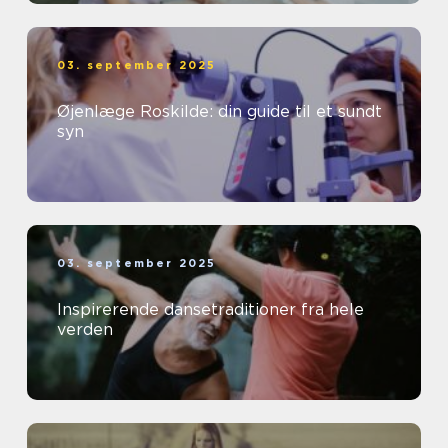
03. september 2025
Øjenlæge Roskilde: din guide til et sundt
syn
03. september 2025
Inspirerende dansetraditioner fra hele
verden