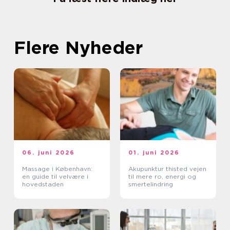
Flere Nyheder
06. juni 2026
01. juni 2026
Massage i København:
Akupunktur thisted vejen
en guide til velvære i
til mere ro, energi og
hovedstaden
smertelindring