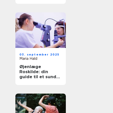
børn?
03. september 2025
Maria Hald
Øjenlæge
Roskilde: din
guide til et sundt
syn