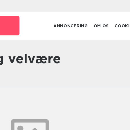
ANNONCERING
OM OS
COOKI
g velvære