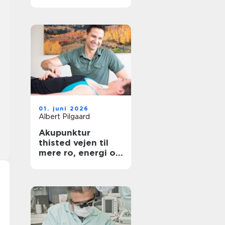
hovedstaden
01. juni 2026
Albert Pilgaard
Akupunktur
thisted vejen til
mere ro, energi og
smertelindring