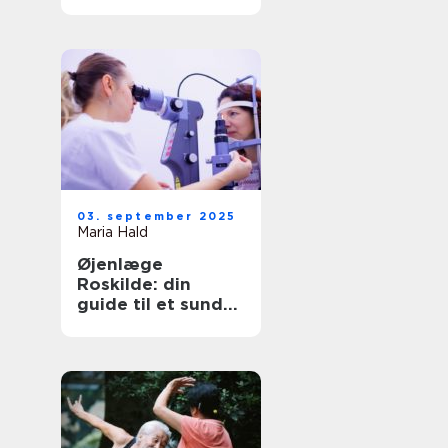
børn?
03. september 2025
Maria Hald
Øjenlæge
Roskilde: din
guide til et sundt
syn