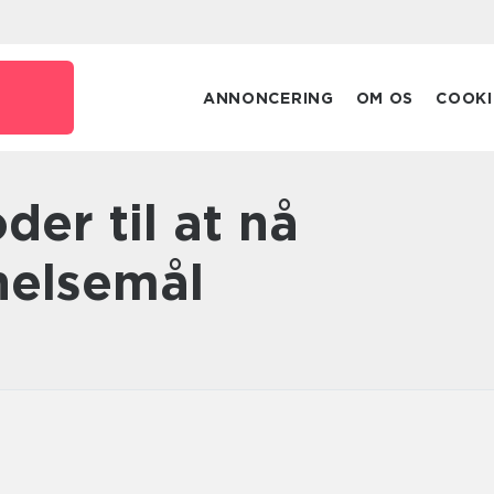
ANNONCERING
OM OS
COOKI
 helsemål