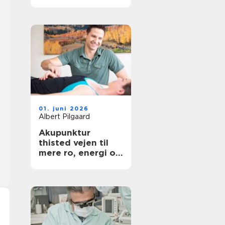
hovedstaden
01. juni 2026
Albert Pilgaard
Akupunktur
thisted vejen til
mere ro, energi og
smertelindring