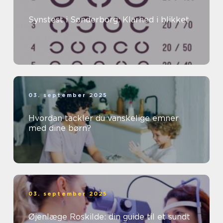
Synstest i Sønderborg: Klarhed i blikket
03. september 2025
Hvordan tackler du vanskelige emner
med dine børn?
03. september 2025
Øjenlæge Roskilde: din guide til et sundt