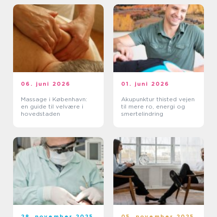
06. juni 2026
01. juni 2026
Massage i København:
Akupunktur thisted vejen
en guide til velvære i
til mere ro, energi og
hovedstaden
smertelindring
28. november 2025
05. november 2025