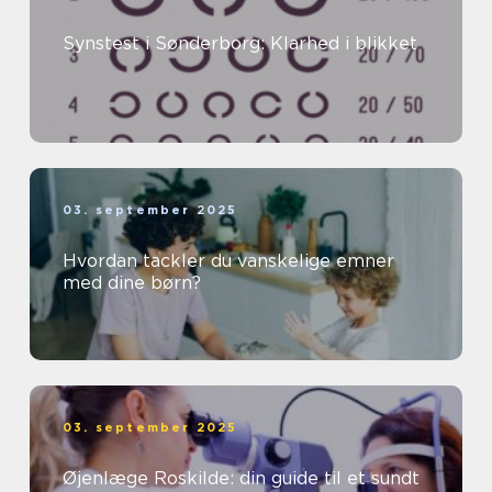
Synstest i Sønderborg: Klarhed i blikket
03. september 2025
Hvordan tackler du vanskelige emner
med dine børn?
03. september 2025
Øjenlæge Roskilde: din guide til et sundt