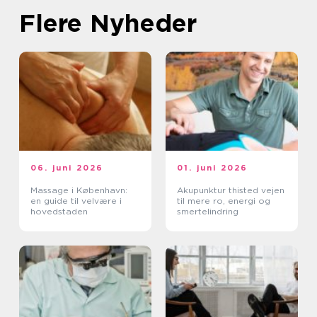
Flere Nyheder
06. juni 2026
01. juni 2026
Massage i København:
Akupunktur thisted vejen
en guide til velvære i
til mere ro, energi og
hovedstaden
smertelindring