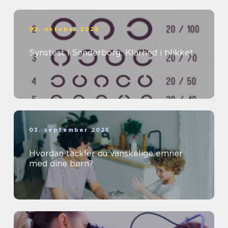
03. oktober 2025
Synstest i Sønderborg: Klarhed i blikket
03. september 2025
Hvordan tackler du vanskelige emner
med dine børn?