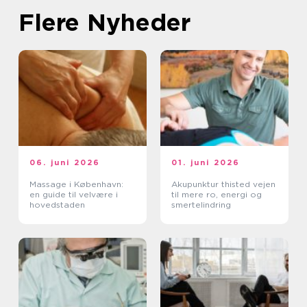
Flere Nyheder
06. juni 2026
01. juni 2026
Massage i København:
Akupunktur thisted vejen
en guide til velvære i
til mere ro, energi og
hovedstaden
smertelindring