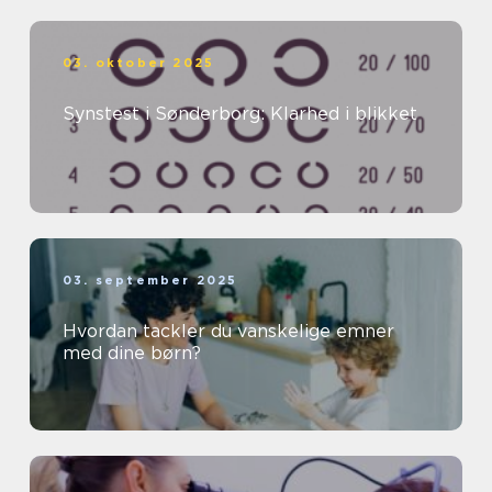
03. oktober 2025
Synstest i Sønderborg: Klarhed i blikket
03. september 2025
Hvordan tackler du vanskelige emner
med dine børn?