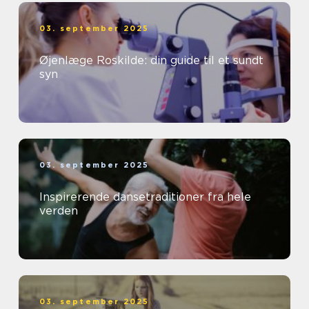
03. september 2025
Øjenlæge Roskilde: din guide til et sundt
syn
03. september 2025
Inspirerende dansetraditioner fra hele
verden
03. september 2025