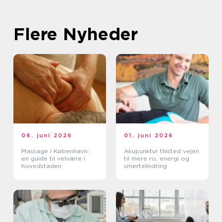
Flere Nyheder
06. juni 2026
01. juni 2026
Massage i København:
Akupunktur thisted vejen
en guide til velvære i
til mere ro, energi og
hovedstaden
smertelindring