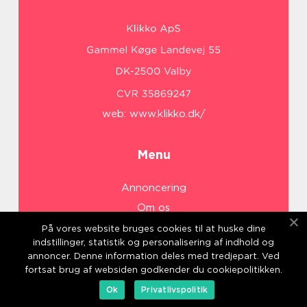
web:
www.klikko.dk/
Menu
Annoncering
Om os
Cookies
På vores website bruges cookies til at huske dine
indstillinger, statistik og personalisering af indhold og
Kontakt os
annoncer. Denne information deles med tredjepart. Ved
Sitemap
fortsat brug af websiden godkender du cookiepolitikken.
Ok
Privatlivspolitik