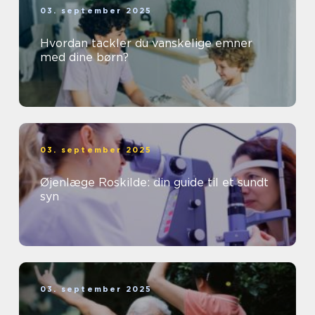
03. september 2025
Hvordan tackler du vanskelige emner
med dine børn?
03. september 2025
Øjenlæge Roskilde: din guide til et sundt
syn
03. september 2025