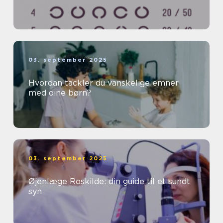
03. september 2025
Hvordan tackler du vanskelige emner
med dine børn?
03. september 2025
Øjenlæge Roskilde: din guide til et sundt
syn