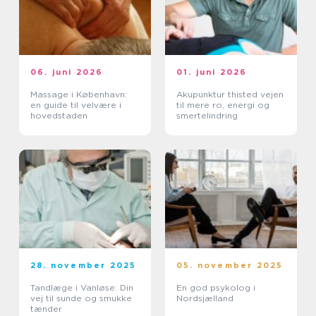
06. juni 2026
01. juni 2026
Massage i København:
Akupunktur thisted vejen
en guide til velvære i
til mere ro, energi og
hovedstaden
smertelindring
28. november 2025
05. november 2025
Tandlæge i Vanløse: Din
En god psykolog i
vej til sunde og smukke
Nordsjælland
tænder