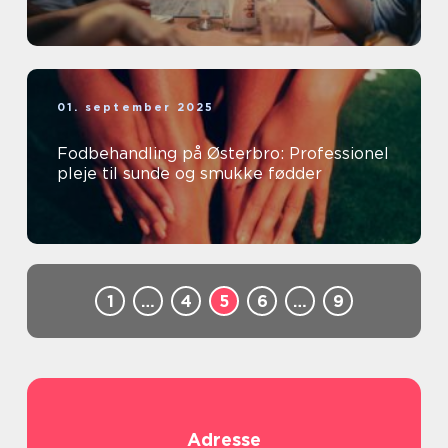
01. september 2025
Fodbehandling på Østerbro: Professionel
pleje til sunde og smukke fødder
1
…
4
5
6
…
9
Adresse