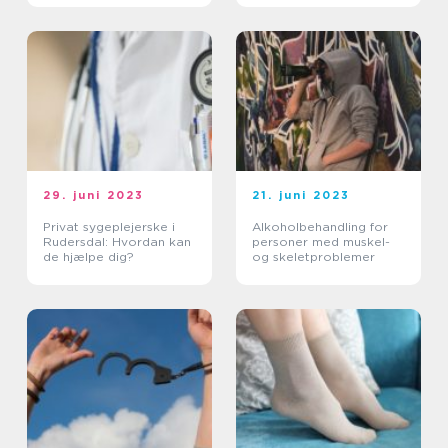
29. juni 2023
21. juni 2023
Privat sygeplejerske i
Alkoholbehandling for
Rudersdal: Hvordan kan
personer med muskel-
de hjælpe dig?
og skeletproblemer