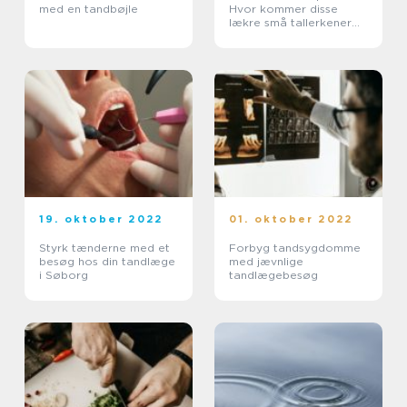
med en tandbøjle
Hvor kommer disse
lækre små tallerkener
fra?
19. oktober 2022
01. oktober 2022
Styrk tænderne med et
Forbyg tandsygdomme
besøg hos din tandlæge
med jævnlige
i Søborg
tandlægebesøg