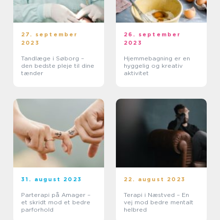
27. september
26. september
2023
2023
Tandlæge i Søborg –
Hjemmebagning er en
den bedste pleje til dine
hyggelig og kreativ
tænder
aktivitet
31. august 2023
22. august 2023
Parterapi på Amager –
Terapi i Næstved – En
et skridt mod et bedre
vej mod bedre mentalt
parforhold
helbred