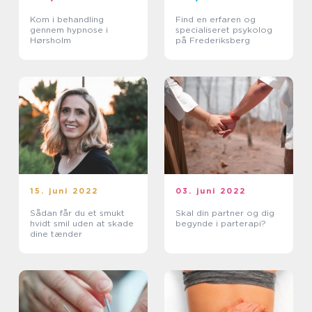
Kom i behandling
Find en erfaren og
gennem hypnose i
specialiseret psykolog
Hørsholm
på Frederiksberg
15. juni 2022
03. juni 2022
Sådan får du et smukt
Skal din partner og dig
hvidt smil uden at skade
begynde i parterapi?
dine tænder