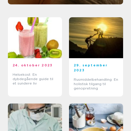
24. oktober 2023
29. september
2023
Helsekost: En
dybdegående guide til
Rusmiddelbehandling: En
et sundere liv
holistisk tilgang til
genopretning