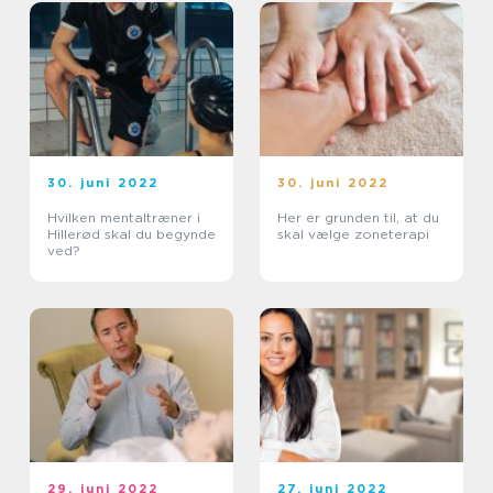
30. juni 2022
30. juni 2022
Hvilken mentaltræner i
Her er grunden til, at du
Hillerød skal du begynde
skal vælge zoneterapi
ved?
29. juni 2022
27. juni 2022