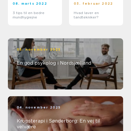
08. marts 2022
03. februar 2022
3 tips til en bedre
Hvad laver en
mundhygiejne
tandtekniker?
05. november 2025
En god psykolog i Nordsjælland
04. november 2025
Kropsterapi i Sønderborg: En vej til
velvære