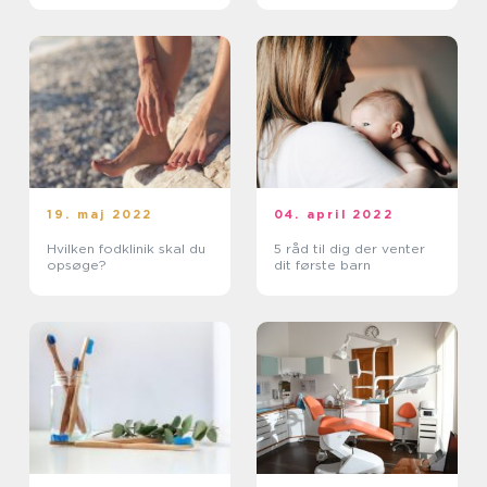
19. maj 2022
04. april 2022
Hvilken fodklinik skal du
5 råd til dig der venter
opsøge?
dit første barn